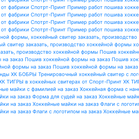
 от фабрики Спотрт-Принт
Пример работ пошива хокке
 от фабрики Спотрт-Принт
Пример работ пошива хокке
 от фабрики Спотрт-Принт
Пример работ пошива хокке
 от фабрики Спотрт-Принт
Пример работ пошива хокке
НАНЕСЕНИЕ
йной формы, хоккейный свитер заказать, производств
ый свитер заказать, производство хоккейной формы
хо
казать, производство хоккейной формы
Пошив хоккейн
 на заказ
Пошив хоккейной формы на заказ
Пошив хок
ной формы на заказ
Пошив хоккейной формы на заказ
ПРОМО
анды ХК БОБРЫ
Тренировочный хоккейный свитер с ло
ХК ТИГРЫ в хоккейных свитерах от Спорт-Принт
ХК ТИ
ные майки с фамилией на заказ
Хоккейная форма с нан
йки на заказ
Форма для судей на заказ
Хоккейные майк
йки на заказ
Хоккейные майки на заказ
Флаги с логоти
ЧИРЛИДИНГ
йки на заказ
Флаги с логотипом на заказ
Хоккейные ма