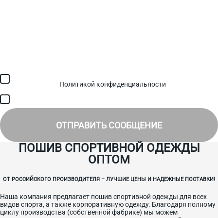
Загрузить файл (до 6 МБ)
Я соглашаюсь с обработкой персональных данных в
соответствии с
Политикой конфиденциальности
и получением
SMS для авторизации/сервисных уведомлений.
Я соглашаюсь на получение рассылки, информации об акциях и
специальных предложениях.
ОТПРАВИТЬ СООБЩЕНИЕ
ПОШИВ СПОРТИВНОЙ ОДЕЖДЫ
ОПТОМ
ОТ РОССИЙСКОГО ПРОИЗВОДИТЕЛЯ – ЛУЧШИЕ ЦЕНЫ И НАДЕЖНЫЕ ПОСТАВКИ!
Наша компания предлагает пошив спортивной одежды для всех
видов спорта, а также корпоративную одежду. Благодаря полному
циклу производства (собственной фабрике) мы можем