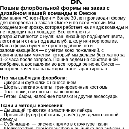
Пошив флорбольной формы на заказ с
дизайном вашей команды в Омске
Компания «Спорт-Принт» более 30 лет производит форму
для флорбола на заказ в Омске и по всей России. Мы
создаём экипировку, которая работает на имидж команды и
не подводит на площадке. Все комплекты
разрабатываются с нуля: наш дизайнер подбирает цвета,
логотипы и стиль под ваш клуб, школу или корпоратив.
Ваша форма будет не просто удобной, но и
запоминающейся — с учётом всех пожеланий, с
оригинальным макетом, который мы делаем бесплатно за
1–2 часа после запроса. Пошив ведём на собственной
фабрике, а доставляем во все города региона Омске —
контроль качества на каждом этапе гарантирован.
Что мы шьём для флорбола:
– Джерси и футболки с нанесением
– Шорты, легкие жилеты, тренировочные костюмы
– Толстовки, свитшоты с капюшоном
– Гетры, бафы, налобные повязки и другие аксессуары
Ткани и методы нанесения:
– Дышащий трикотаж и эластичная лайкра
– Прочный футер (трёхнитка, начёс) для демисезонной
одежды
– Сублимация — рисунок прямо в структуре ткани
– Шелкография, термотрансфер и вышивка для эмблем и