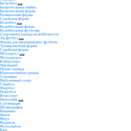
Баскетбол
Баскетбольные майки
Баскетбольная форма
Разминочная форма
Судейская форма
Волейбол
Волейбольная форма
Волейбольная футболка
Спортивная одежда волейболистов
Ам футбол
Форма для американского футбола
Тренировочная форма
Судейская форма
Мотокросс
Мотоджерси
Киберспорт
Чирлидинг
Промо одежда
Корпоративная одежда
Сувениры
Рыболовный спорт
Гандбол
Флорбол
Пейнтбол
Велоспорт
Нанесение
Сублимация
Шелкография
Вышивка
Флаги
Мерч
Вымпела
Фотоальбом
Блог