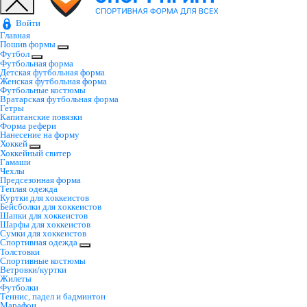
Войти
Главная
Пошив формы
Футбол
Футбольная форма
Детская футбольная форма
Женская футбольная форма
Футбольные костюмы
Вратарская футбольная форма
Гетры
Капитанские повязки
Форма рефери
Нанесение на форму
Хоккей
Хоккейный свитер
Гамаши
Чехлы
Предсезонная форма
Теплая одежда
Куртки для хоккеистов
Бейсболки для хоккеистов
Шапки для хоккеистов
Шарфы для хоккеистов
Сумки для хоккеистов
Спортивная одежда
Толстовки
Спортивные костюмы
Ветровки/куртки
Жилеты
Футболки
Теннис, падел и бадминтон
Марафон