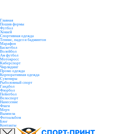
Главная
Пошив формы
Футбол
Хоккей
Спортивная одежда
Теннис, падел и бадминтон
Марафон
Баскетбол
Волейбол
Ам футбол
Мотокросс
Киберспорт
Чирлидинг
Промо одежда
Корпоративная одежда
Сувениры
Рыболовный спорт
Гандбол
Флорбол
Пейнтбол
Велоспорт
Нанесение
Флаги
Мерч
Вымпела
Фотоальбом
Блог
Контакты