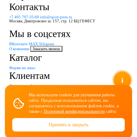
Контакты
+7 495 797‑35-69
info@sport-print.ru
Москва, Дмитровское ш. 157, стр. 12 БЦ ГЕФЕСТ
Мы в соцсетях
ВКонтакте
MAX
Telegram
О компании
Заказать звонок
Каталог
Форма на заказ
Клиентам
i
Примеры работ
Размеры
Компания
Мы используем cookies для улучшения работы
сайта. Продолжая пользоваться сайтом, вы
соглашаетесь с использованием файлов cookie, а
О компании
также с
Политикой конфиденциальности
сайта.
Новости
Контакты
Документы
Принять и закрыть
Пользовательское соглашение