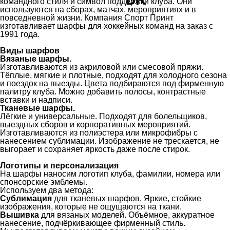
командного стиля и символ поддержки клуба. Они
используются на сборах, матчах, мероприятиях и в
повседневной жизни. Компания Спорт Принт
изготавливает шарфы для хоккейных команд на заказ с
1991 года.
Виды шарфов
Вязаные шарфы.
Изготавливаются из акриловой или смесовой пряжи.
Тёплые, мягкие и плотные, подходят для холодного сезона
и поездок на выезды. Цвета подбираются под фирменную
палитру клуба. Можно добавить полосы, контрастные
вставки и надписи.
Тканевые шарфы.
Лёгкие и универсальные. Подходят для болельщиков,
выездных сборов и корпоративных мероприятий.
Изготавливаются из полиэстера или микрофибры с
нанесением сублимации. Изображение не трескается, не
выгорает и сохраняет яркость даже после стирок.
Логотипы и персонализация
На шарфы наносим логотип клуба, фамилии, номера или
спонсорские эмблемы.
Используем два метода:
Сублимация
для тканевых шарфов. Яркие, стойкие
изображения, которые не ощущаются на ткани.
Вышивка
для вязаных моделей. Объёмное, аккуратное
нанесение, подчёркивающее фирменный стиль.